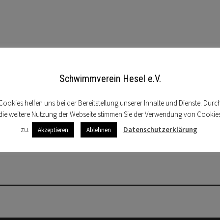
Schwimmverein Hesel e.V.
rden.
Cookies helfen uns bei der Bereitstellung unserer Inhalte und Dienste. Durc
die weitere Nutzung der Webseite stimmen Sie der Verwendung von Cookie
htzeitig, sobald neue Termine feststehen.
zu.
Datenschutzerklärung
Akzeptieren
Ablehnen